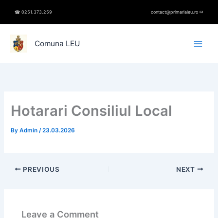
Skip
☎︎
0251.373.259
contact@primarialeu.ro
✉︎
to
content
Comuna LEU
Hotarari Consiliul Local
By
Admin
/
23.03.2026
PREVIOUS
NEXT
Leave a Comment