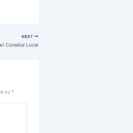
NEXT
ri Consiliul Local
te cu
*