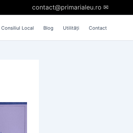
contact@primarialeu.ro
✉︎
Consiliul Local
Blog
Utilități
Contact