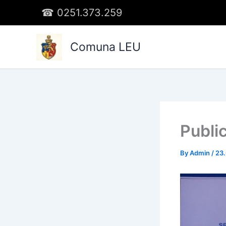
Skip
☎︎
0251.373.259
to
content
Comuna LEU
Public
By
Admin
/
23