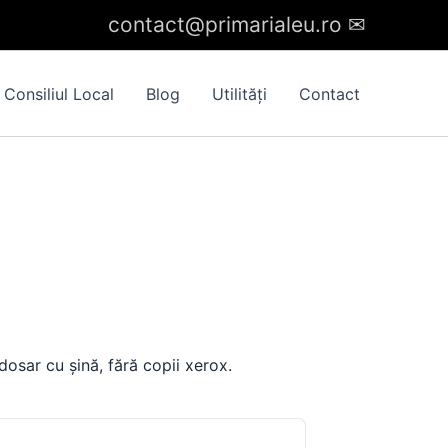
contact@primarialeu.ro
✉︎
Consiliul Local
Blog
Utilități
Contact
 dosar cu șină, fără copii xerox.