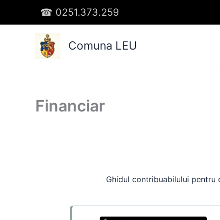
Skip
☎︎
0251.373.259
to
content
Comuna LEU
Financiar
Ghidul contribuabilului pentru d