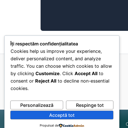
Îți respectăm confidențialitatea
Cookies help us improve your experience,
deliver personalized content, and analyze
traffic. You can choose which cookies to allow
Consiliul Local Leu
by clicking
Customize
. Click
Accept All
to
Avizier
consent or
Reject All
to decline non-essential
Blog
cookies.
Contact
Personalizează
Respinge tot
Acceptă tot
C
Propulsat de