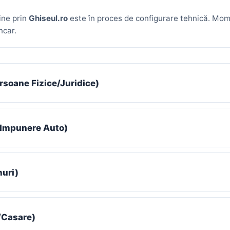
ine prin
Ghiseul.ro
este în proces de configurare tehnică. Mome
ncar.
ersoane Fizice/Juridice)
 (Impunere Auto)
nuri)
/Casare)