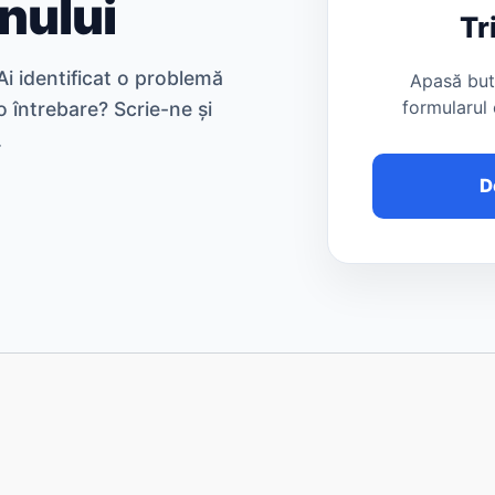
nului
Tr
i identificat o problemă
Apasă but
formularul 
o întrebare? Scrie-ne și
.
D