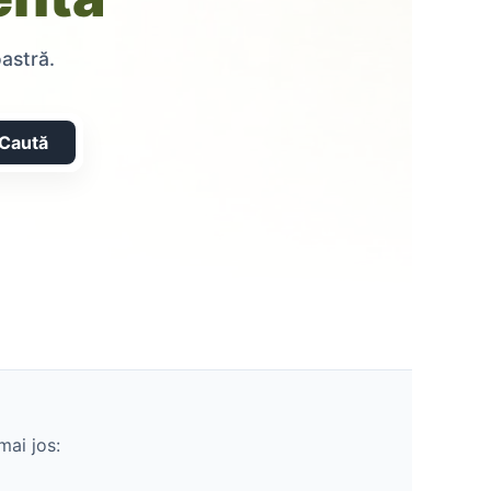
oastră.
Caută
mai jos: