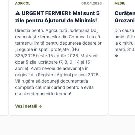
AGRICOL
08.04.2026
MEDIU
⚠️ URGENT FERMIERI: Mai sunt 5
Curățeni
zile pentru Ajutorul de Minimis!
Grozani
Direcția pentru Agricultură Județeană Dolj
Din cauza p
reamintește fermierilor din Comuna Leu că
umidității
termenul limită pentru depunerea dosarelor
la cimitir
„Legume în spații protejate” (HG
marți, 31
325/2025) este 15 aprilie 2026. Mai sunt
🍀
doar 5 zile lucrătoare (7, 8, 9, 14 și 15
aprilie). Aveți nevoie de adeverința în
original din Registrul Agricol pe anul 2026.
Vă rugăm să depuneți documentația
completă cât mai curând pentru a evita
riscul nedepunerii în termen!
Vezi detalii →