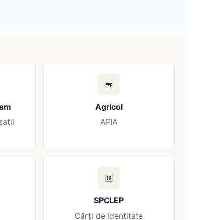
🚜
ism
Agricol
zatii
APIA
🆔
SPCLEP
Cărți de Identitate