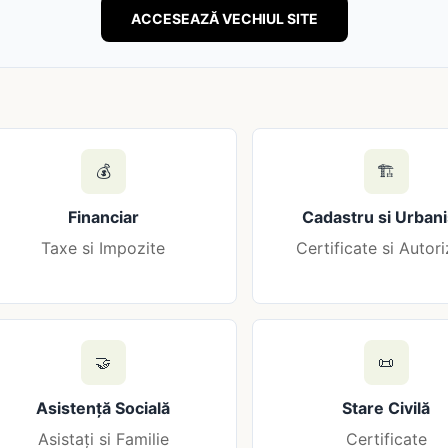
ACCESEAZĂ VECHIUL SITE
💰
🏗️
Financiar
Cadastru si Urban
Taxe si Impozite
Certificate si Autori
🤝
📜
Asistență Socială
Stare Civilă
Asistați si Familie
Certificate