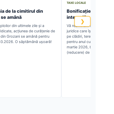
TAXE LOCALE
a de la cimitirul din
Bonificație de 10% la 
 se amână
integrală a impozitelo
❯
loilor din ultimele zile și a
Vă reamintim că persoanele f
 ridicate, acțiunea de curățenie de
juridice care își achită integ
ul din Grozani se amână pentru
pe clădiri, terenuri și mijloa
.03.2026. O săptămână ușoară!
pentru anul curent, până la 
martie 2026, beneficiază de
(reducere) de 10% din suma