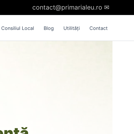
contact@primarialeu.ro
✉︎
Consiliul Local
Blog
Utilități
Contact
entă