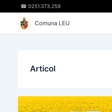
Skip
☎︎
0251.373.259
to
content
Comuna LEU
Articol