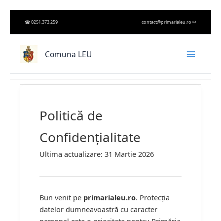
Skip
☎︎
0251.373.259
contact@primarialeu.ro
✉︎
to
content
Comuna LEU
Politică de
Confidențialitate
Ultima actualizare: 31 Martie 2026
Bun venit pe
primarialeu.ro
. Protecția
datelor dumneavoastră cu caracter